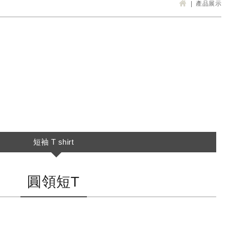
產品展示
H
OM
E
短袖 T shirt
圓領短T