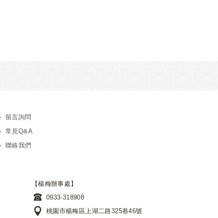
留言詢問
常見Q&A
聯絡我們
【楊梅辦事處】
0933-318908
桃園市楊梅區上湖二路325巷46號