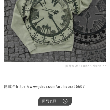
圖片來源：
raubdruckerin.de
轉載至
https://www.juksy.com/archives/56607
back